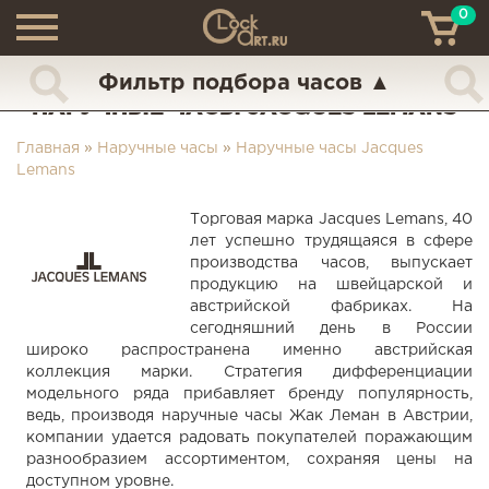
0
ТН
+7 (925) 517-68-49
Фильтр подбора часов
▲
НАРУЧНЫЕ ЧАСЫ JACQUES LEMANS
Главная
»
Наручные часы
»
Наручные часы Jacques
Lemans
Торговая марка Jacques Lemans, 40
лет успешно трудящаяся в сфере
производства часов, выпускает
продукцию на швейцарской и
австрийской фабриках. На
сегодняшний день в России
широко распространена именно австрийская
коллекция марки. Стратегия дифференциации
модельного ряда прибавляет бренду популярность,
ведь, производя наручные часы Жак Леман в Австрии,
компании удается радовать покупателей поражающим
разнообразием ассортиментом, сохраняя цены на
доступном уровне.